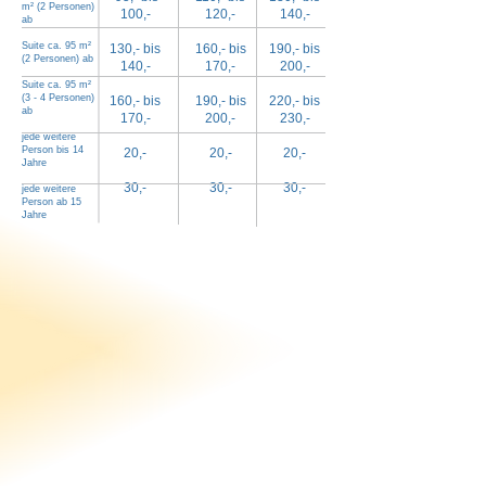
m² (2 Personen)
100,-
120,-
140,-
ab
Suite ca. 95 m²
130,- bis
160,- bis
190,- bis
(2 Personen) ab
140,-
170,-
200,-
Suite ca. 95 m²
(3 - 4 Personen)
160,- bis
190,- bis
220,- bis
ab
170,-
200,-
230,-
jede weitere
Person bis 14
20
,-
20
,-
20,-
Jahre
30,-
30,-
30,-
jede weitere
Person ab 15
Jahre