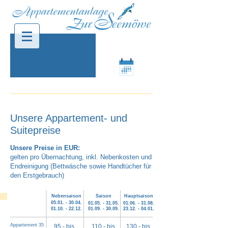
Jetzt Buchen
und entspannen!
Unsere Appartement- und
Suitepreise
Unsere Preise in EUR:
gelten pro Übernachtung, inkl. Nebenkosten und
Endreinigung (Bettwäsche sowie Handtücher für
den Erstgebrauch)
Nebensaison
S
aison
Haupts
aison
05.01. - 30.04
.
01
.05. - 31.05.
01
.06. - 31.08.
01.10. - 22.12
.
01
.09. - 30.09.
23
.12. - 04.01.
Appartement 35
95,- bis
110,- bis
130,- bis